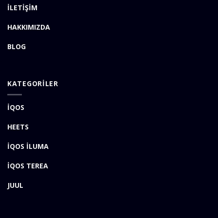
İLETİŞİM
HAKKIMIZDA
BLOG
KATEGORİLER
İQOS
HEETS
İQOS İLUMA
İQOS TEREA
JUUL