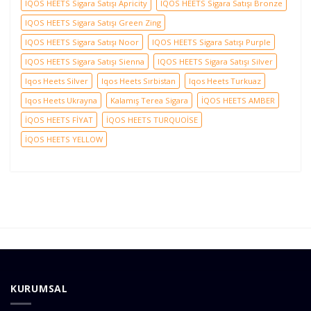
IQOS HEETS Sigara Satışı Apricity
IQOS HEETS Sigara Satışı Bronze
IQOS HEETS Sigara Satışı Green Zing
IQOS HEETS Sigara Satışı Noor
IQOS HEETS Sigara Satışı Purple
IQOS HEETS Sigara Satışı Sienna
IQOS HEETS Sigara Satışı Silver
Iqos Heets Silver
Iqos Heets Sırbistan
Iqos Heets Turkuaz
Iqos Heets Ukrayna
Kalamış Terea Sigara
İQOS HEETS AMBER
İQOS HEETS FİYAT
İQOS HEETS TURQUOİSE
İQOS HEETS YELLOW
KURUMSAL