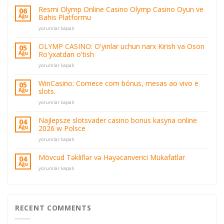
Resmi Olymp Online Casino Olymp Casino Oyun ve
06
Bahis Platformu
Ağu
Resmi
yorumlar kapalı
Olymp
Online
OLYMP CASINO: O'yinlar uchun narx Kirish va Oson
05
Casino
Ro'yxatdan o'tish
Ağu
Olymp
OLYMP
Casino
yorumlar kapalı
CASINO:
Oyun
O'yinlar
ve
WinCasino: Comece com bónus, mesas ao vivo e
05
uchun
Bahis
slots.
Ağu
narx
Platformu
WinCasino:
Kirish
yorumlar kapalı
için
Comece
va
com
Oson
Najlepsze slotsvader casino bonus kasyna online
04
bónus,
Ro'yxatdan
2026 w Polsce
Ağu
mesas
o'tish
Najlepsze
ao
yorumlar kapalı
için
slotsvader
vivo
casino
e
Mövcud Təkliflər və Həyəcanverici Mükafatlar
04
bonus
slots.
Ağu
Mövcud
yorumlar kapalı
kasyna
için
Təkliflər
online
və
2026
Həyəcanverici
w
Mükafatlar
Polsce
için
RECENT COMMENTS
için