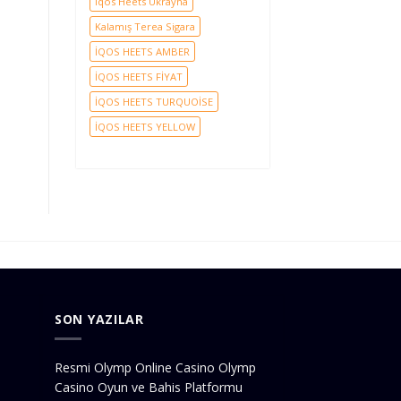
Iqos Heets Ukrayna
Kalamış Terea Sigara
İQOS HEETS AMBER
İQOS HEETS FİYAT
İQOS HEETS TURQUOİSE
İQOS HEETS YELLOW
SON YAZILAR
Resmi Olymp Online Casino Olymp
Casino Oyun ve Bahis Platformu