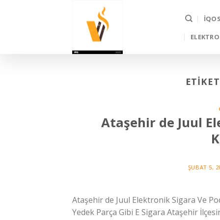
Skip
to
İQO
content
ELEKTRO
ETIKET
Ataşehir de Juul E
K
ŞUBAT 5, 2
Ataşehir de Juul Elektronik Sigara Ve Po
Yedek Parça Gibi E Sigara Ataşehir İlçes