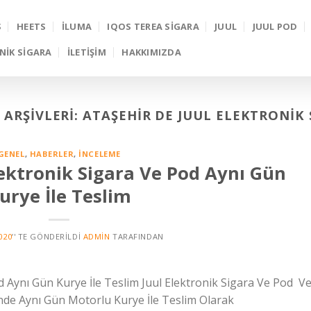
S
HEETS
İLUMA
IQOS TEREA SIGARA
JUUL
JUUL POD
NIK SIGARA
İLETİŞİM
HAKKIMIZDA
 ARŞIVLERI:
ATAŞEHIR DE JUUL ELEKTRONIK 
GENEL
,
HABERLER
,
İNCELEME
lektronik Sigara Ve Pod Aynı Gün
urye İle Teslim
020
’' TE GÖNDERILDI
ADMIN
TARAFINDAN
d Aynı Gün Kurye İle Teslim Juul Elektronik Sigara Ve Pod V
inde Aynı Gün Motorlu Kurye İle Teslim Olarak