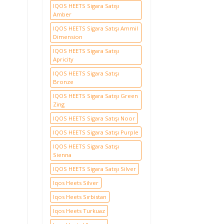
IQOS HEETS Sigara Satışı
Amber
IQOS HEETS Sigara Satışı Ammil
Dimension
IQOS HEETS Sigara Satışı
Apricity
IQOS HEETS Sigara Satışı
Bronze
IQOS HEETS Sigara Satışı Green
Zing
IQOS HEETS Sigara Satışı Noor
IQOS HEETS Sigara Satışı Purple
IQOS HEETS Sigara Satışı
Sienna
IQOS HEETS Sigara Satışı Silver
Iqos Heets Silver
Iqos Heets Sırbistan
Iqos Heets Turkuaz