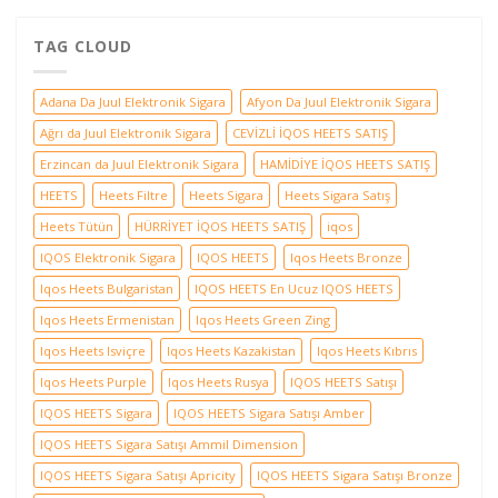
TAG CLOUD
Adana Da Juul Elektronik Sigara
Afyon Da Juul Elektronik Sigara
Ağrı da Juul Elektronik Sigara
CEVİZLİ İQOS HEETS SATIŞ
Erzincan da Juul Elektronik Sigara
HAMİDİYE İQOS HEETS SATIŞ
HEETS
Heets Filtre
Heets Sigara
Heets Sigara Satış
Heets Tütün
HÜRRİYET İQOS HEETS SATIŞ
iqos
IQOS Elektronik Sigara
IQOS HEETS
Iqos Heets Bronze
Iqos Heets Bulgaristan
IQOS HEETS En Ucuz IQOS HEETS
Iqos Heets Ermenistan
Iqos Heets Green Zing
Iqos Heets Isviçre
Iqos Heets Kazakistan
Iqos Heets Kıbrıs
Iqos Heets Purple
Iqos Heets Rusya
IQOS HEETS Satışı
IQOS HEETS Sigara
IQOS HEETS Sigara Satışı Amber
IQOS HEETS Sigara Satışı Ammil Dimension
IQOS HEETS Sigara Satışı Apricity
IQOS HEETS Sigara Satışı Bronze