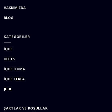
HAKKIMIZDA
BLOG
KATEGORİLER
İQOS
HEETS
İQOS İLUMA
İQOS TEREA
JUUL
ŞARTLAR VE KOŞULLAR