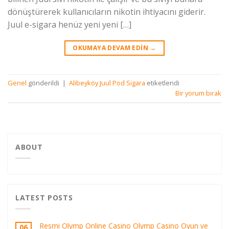
dönüştürerek kullanıcıların nikotin ihtiyacını giderir.
Juul e-sigara henüz yeni yeni […]
OKUMAYA DEVAM EDIN
→
Genel
gönderildi
|
Alibeyköy Juul Pod Sigara
etiketlendi
Bir yorum bırak
ABOUT
LATEST POSTS
Resmi Olymp Online Casino Olymp Casino Oyun ve
06