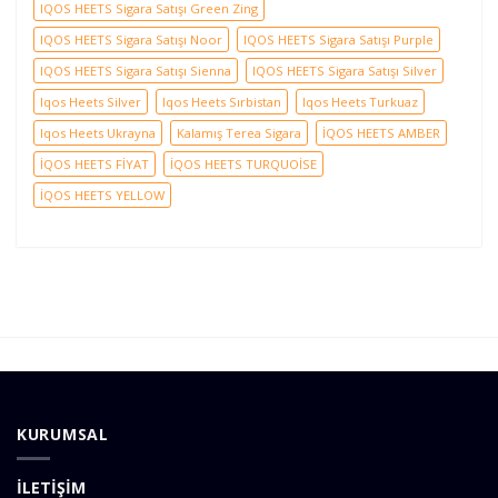
IQOS HEETS Sigara Satışı Green Zing
IQOS HEETS Sigara Satışı Noor
IQOS HEETS Sigara Satışı Purple
IQOS HEETS Sigara Satışı Sienna
IQOS HEETS Sigara Satışı Silver
Iqos Heets Silver
Iqos Heets Sırbistan
Iqos Heets Turkuaz
Iqos Heets Ukrayna
Kalamış Terea Sigara
İQOS HEETS AMBER
İQOS HEETS FİYAT
İQOS HEETS TURQUOİSE
İQOS HEETS YELLOW
KURUMSAL
İLETİŞİM