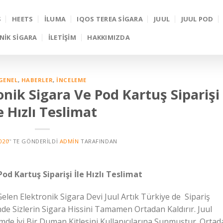
S
HEETS
İLUMA
IQOS TEREA SIGARA
JUUL
JUUL POD
NIK SIGARA
İLETİŞİM
HAKKIMIZDA
GENEL
,
HABERLER
,
İNCELEME
nik Sigara Ve Pod Kartuş Siparişi
e Hızlı Teslimat
020
’' TE GÖNDERILDI
ADMIN
TARAFINDAN
od Kartuş Siparişi İle Hızlı Teslimat
elen Elektronik Sigara Devi Juul Artık Türkiye de Sipariş
nde Sizlerin Sigara Hissini Tamamen Ortadan Kaldırır. Juul
e İyi Bir Duman Kitlesini Kullanıcılarına Sunmuştur. Ortad