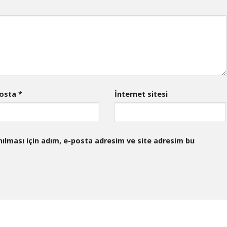
posta
*
İnternet sitesi
ılması için adım, e-posta adresim ve site adresim bu