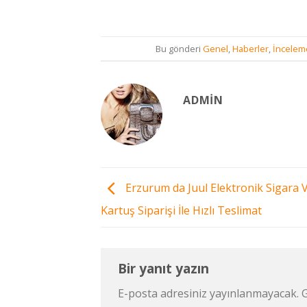
Bu gönderi
Genel
,
Haberler
,
İncelem
ADMIN
Erzurum da Juul Elektronik Sigara 
Kartuş Siparişi İle Hızlı Teslimat
Bir yanıt yazın
E-posta adresiniz yayınlanmayacak.
G