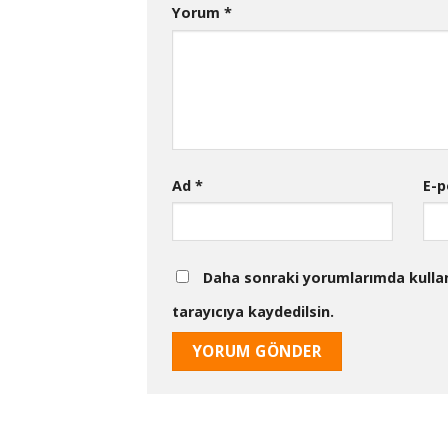
Yorum
*
Ad
*
E-
Daha sonraki yorumlarımda kullan
tarayıcıya kaydedilsin.