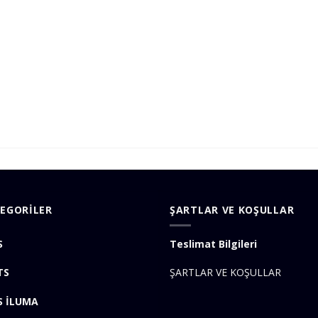
EGORİLER
ŞARTLAR VE KOŞULLAR
S
Teslimat Bilgileri
TS
ŞARTLAR VE KOŞULLAR
S İLUMA