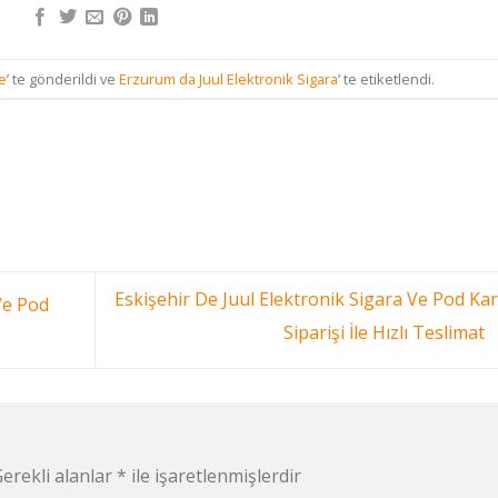
e
’ te gönderildi ve
Erzurum da Juul Elektronik Sigara
’ te etiketlendi.
Eskişehir De Juul Elektronik Sigara Ve Pod Ka
Ve Pod
Siparişi İle Hızlı Teslimat
erekli alanlar
*
ile işaretlenmişlerdir