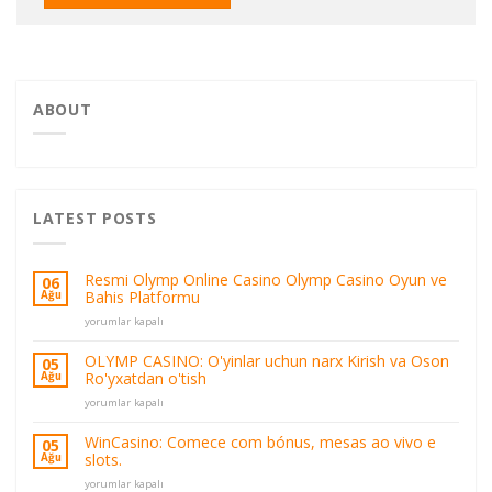
ABOUT
LATEST POSTS
Resmi Olymp Online Casino Olymp Casino Oyun ve
06
Bahis Platformu
Ağu
Resmi
yorumlar kapalı
Olymp
Online
OLYMP CASINO: O'yinlar uchun narx Kirish va Oson
05
Casino
Ro'yxatdan o'tish
Ağu
Olymp
OLYMP
Casino
yorumlar kapalı
CASINO:
Oyun
O'yinlar
ve
WinCasino: Comece com bónus, mesas ao vivo e
05
uchun
Bahis
slots.
Ağu
narx
Platformu
WinCasino:
Kirish
yorumlar kapalı
için