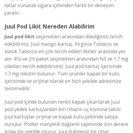
tatlar sunarak sigara içiminden farklı bir deneyim
yaratır.
Juul Pod Likit Nereden Alabilirim
Juul pod likit
seçenekleri arasından dilediğinizi tercih
edebiliriniz. Juul mango kartuş, Virginia Tobacco ve
klasik Tabocco en çok tercih edilen likitler arasında yer
alır. 4’lü ve 2’li paket seçenekleri arasından %5 ve 1.7 mg
olanları tercih edebilirsiniz. Juul pod kartuş içerisinde
1.7 mg nikotin bulunur. Tüm ürünler kapalı bir kutu
içerisinde ve orijinal olarak en hızlı şekilde adresinize
teslim edilir.
Juul pod içinde bulunan renkli kapak çıkarılarak Juul
pod yedek kartuşlardan biri cihazın uç kısmına takılır.
Juul kartuşlar orijinal ve kapalı kutu şeklinde satışa
sunulur. Podlar manyetik bağlantı sayesinde son derece
kolay bir şekilde oturur. Juul düğmesiz bir cihaz