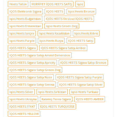
Heets Tütün
HÜRRİYET İQOS HEETS SATIŞ
iqos
IQOS Elektronik Sigara
IQOS HEETS
Iqos Heets Bronze
Iqos Heets Bulgaristan
IQOS HEETS En Ucuz IQOS HEETS
Iqos Heets Ermenistan
Iqos Heets Green Zing
Iqos Heets Isviçre
Iqos Heets Kazakistan
Iqos Heets Kıbrıs
Iqos Heets Purple
Iqos Heets Rusya
IQOS HEETS Satışı
IQOS HEETS Sigara
IQOS HEETS Sigara Satışı Amber
IQOS HEETS Sigara Satışı Ammil Dimension
IQOS HEETS Sigara Satışı Apricity
IQOS HEETS Sigara Satışı Bronze
IQOS HEETS Sigara Satışı Green Zing
IQOS HEETS Sigara Satışı Noor
IQOS HEETS Sigara Satışı Purple
IQOS HEETS Sigara Satışı Sienna
IQOS HEETS Sigara Satışı Silver
Iqos Heets Silver
Iqos Heets Sırbistan
Iqos Heets Turkuaz
Iqos Heets Ukrayna
Kalamış Terea Sigara
İQOS HEETS AMBER
İQOS HEETS FİYAT
İQOS HEETS TURQUOİSE
İQOS HEETS YELLOW