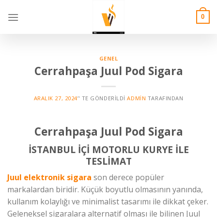
Skip
to
0
content
GENEL
Cerrahpaşa Juul Pod Sigara
ARALIK 27, 2024
’' TE GÖNDERILDI
ADMIN
TARAFINDAN
Cerrahpaşa Juul Pod Sigara
İSTANBUL İÇİ MOTORLU KURYE İLE
TESLİMAT
Juul elektronik sigara
son derece popüler
markalardan biridir. Küçük boyutlu olmasının yanında,
kullanım kolaylığı ve minimalist tasarımı ile dikkat çeker.
Geleneksel sigaralara alternatif olması ile bilinen Juul