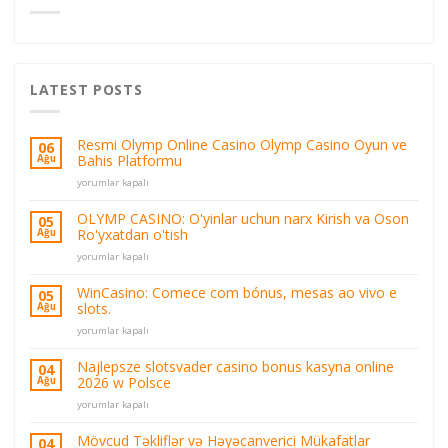
LATEST POSTS
Resmi Olymp Online Casino Olymp Casino Oyun ve
06
Bahis Platformu
Ağu
Resmi
yorumlar kapalı
Olymp
Online
OLYMP CASINO: O'yinlar uchun narx Kirish va Oson
05
Casino
Ro'yxatdan o'tish
Ağu
Olymp
OLYMP
Casino
yorumlar kapalı
CASINO:
Oyun
O'yinlar
ve
WinCasino: Comece com bónus, mesas ao vivo e
05
uchun
Bahis
slots.
Ağu
narx
Platformu
WinCasino:
Kirish
yorumlar kapalı
için
Comece
va
com
Oson
Najlepsze slotsvader casino bonus kasyna online
04
bónus,
Ro'yxatdan
2026 w Polsce
Ağu
mesas
o'tish
Najlepsze
ao
yorumlar kapalı
için
slotsvader
vivo
casino
e
Mövcud Təkliflər və Həyəcanverici Mükafatlar
04