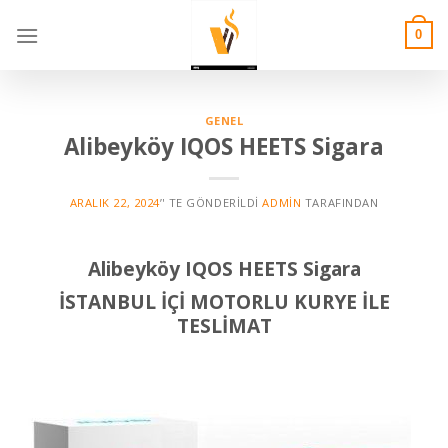
Skip
to
0
content
GENEL
Alibeyköy IQOS HEETS Sigara
ARALIK 22, 2024
’' TE GÖNDERILDI
ADMIN
TARAFINDAN
Alibeyköy
IQOS HEETS Sigara
İSTANBUL İÇİ MOTORLU KURYE İLE
TESLİMAT