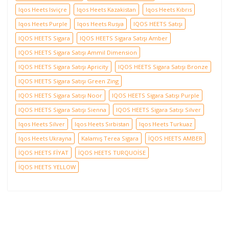
Iqos Heets Isviçre
Iqos Heets Kazakistan
Iqos Heets Kıbrıs
Iqos Heets Purple
Iqos Heets Rusya
IQOS HEETS Satışı
IQOS HEETS Sigara
IQOS HEETS Sigara Satışı Amber
IQOS HEETS Sigara Satışı Ammil Dimension
IQOS HEETS Sigara Satışı Apricity
IQOS HEETS Sigara Satışı Bronze
IQOS HEETS Sigara Satışı Green Zing
IQOS HEETS Sigara Satışı Noor
IQOS HEETS Sigara Satışı Purple
IQOS HEETS Sigara Satışı Sienna
IQOS HEETS Sigara Satışı Silver
Iqos Heets Silver
Iqos Heets Sırbistan
Iqos Heets Turkuaz
Iqos Heets Ukrayna
Kalamış Terea Sigara
İQOS HEETS AMBER
İQOS HEETS FİYAT
İQOS HEETS TURQUOİSE
İQOS HEETS YELLOW