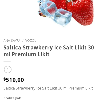
ANA SAYFA
/
VOZOL
Saltica Strawberry Ice Salt Likit 30
ml Premium Likit
510,00
₺
Saltica Strawberry Ice Salt Likit 30 ml Premium Likit
Stokta yok