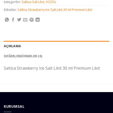
Kategoriler:
Saltica Salt Likit
,
VOZOL
Etiketler:
Saltica Strawberry Ice Salt Likit 30 ml Premium Likit
AÇIKLAMA
DEĞERLENDIRMELER (0)
Saltica Strawberry Ice Salt Likit 30 ml Premium Likit
KURUMSAL