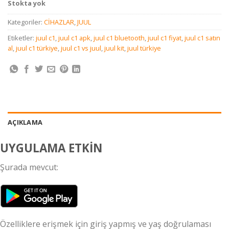
Stokta yok
Kategoriler:
CİHAZLAR
,
JUUL
Etiketler:
juul c1
,
juul c1 apk
,
juul c1 bluetooth
,
juul c1 fiyat
,
juul c1 satın
al
,
juul c1 türkiye
,
juul c1 vs juul
,
juul kit
,
juul türkiye
AÇIKLAMA
UYGULAMA ETKİN
Şurada mevcut:
Özelliklere erişmek için giriş yapmış ve yaş doğrulaması