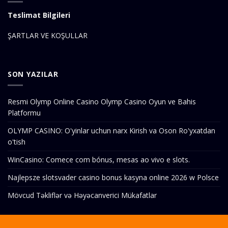
Teslimat Bilgileri
ŞARTLAR VE KOŞULLAR
SON YAZILAR
Resmi Olymp Online Casino Olymp Casino Oyun ve Bahis
Platformu
OLYMP CASINO: O'yinlar uchun narx Kirish va Oson Ro'yxatdan
o'tish
WinCasino: Comece com bónus, mesas ao vivo e slots.
Najlepsze slotsvader casino bonus kasyna online 2026 w Polsce
Mövcud Təkliflər və Həyəcanverici Mükafatlar