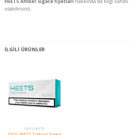
HEETS Amber sigara fiyatları
hakkında da bilgi sahibi
olabilirsiniz.
İLGILI ÜRÜNLER
IQOS HEETS
IQOS HEETS Turkuaz Sigara