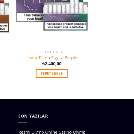
ILUMA TEREA
Iluma Terea Sigara Purple
₺
2.400,00
SEPETE EKLE
SON YAZILAR
Resmi Olymp Online Casino Olymp