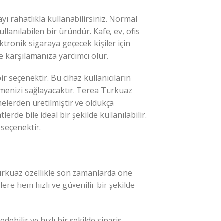
ı rahatlıkla kullanabilirsiniz. Normal
anılabilen bir üründür. Kafe, ev, ofis
ektronik sigaraya geçecek kişiler için
de karşılamanıza yardımcı olur.
r seçenektir. Bu cihaz kullanıcıların
rmenizi sağlayacaktır. Terea Turkuaz
melerden üretilmiştir ve oldukça
erde bile ideal bir şekilde kullanılabilir.
 seçenektir.
 Turkuaz özellikle son zamanlarda öne
ere hem hızlı ve güvenilir bir şekilde
bilir ve hızlı bir şekilde sipariş