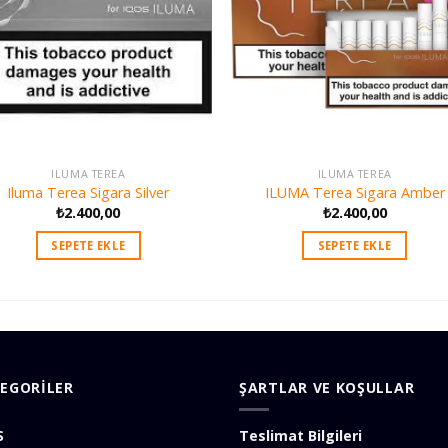
ILUMA TEREA
ILUMA TEREA
Iluma Terea Sigara Silver
ILUMA Terea Sigara Amber
₺
2.400,00
₺
2.400,00
SEPETE EKLE
SEPETE EKLE
EGORİLER
ŞARTLAR VE KOŞULLAR
S
Teslimat Bilgileri