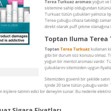
Terea Turkuaz aroması
yoğun ve k
sistemine sahip olduğundan tütünü i
Turkuaz tütün çubukları yalnızca Iqos
Terea çubuğu cihaza takıldığı zaman
direkt olarak puff çekme olanağına 
Toptan Iluma Terea
Toptan
Terea Turkuaz
kullanan ki
gibi bir durum söz konusu olmaz. T
yoğun bir mentol aroması vardır. 
çubuklarını sitemizden uygun fiyatlar
Sitemizden güvenli bir şekilde satı
içinde 20 tane tütün çubuğu vardır
 kişilere tatmin edici bir deneyim sunar. Bu nedenle elektroni
az Sigara Fiyatları