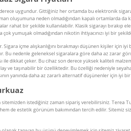
erece uygundur. Gittiğiniz her ortamda bu elektronik sigaray
man oluşumuna neden olmadığından kapalı ortamlarda da kull
ar rahat bir şekilde kullanılabilir. Klasik sigarayı bırakıp el
da çok yumuşak olmadığından nikotin ihtiyacınızı iyi bir şekil
igara içme alışkanlığını bırakmayı düşünen kişiler için iyi bi
ır. Bu nedenle geleneksel sigaralara göre daha az zarar gö
 ile dikkat çeker. Bu cihaz son derece yüksek kaliteli malze
 ve taşınabilir bir özelliktedir. Bu özelliği nedeniyle seyahatl
ın yanında daha az zararlı alternatif düşünenler için iyi bir
urkuaz
n sitemizden istediğiniz zaman sipariş verebilirsiniz. Terea
k hem de estetik görünüm bakımından tercih edilir. Sitemiz sizl
olanak tanıyan bu ürünü deneyimlemek için sitemiz ziyaret ede