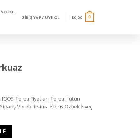
VOZOL
GIRIŞ YAP / ÜYE OL
₺
0,00
0
rkuaz
 IQOS Terea Fiyatları Terea Tütün
ipariş Verebilirsiniz. Kıbrıs Özbek İsveç
KLE