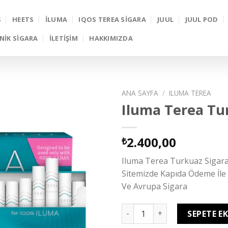
S
HEETS
İLUMA
IQOS TEREA SIGARA
JUUL
JUUL POD
NIK SIGARA
İLETİŞİM
HAKKIMIZDA
ANA SAYFA
/
ILUMA TEREA
Iluma Terea Tu
2.400,00
₺
Iluma Terea Turkuaz Sigara
Sitemizde Kapıda Ödeme İle S
Ve Avrupa Sigara
Iluma Terea Turkuaz adet
SEPETE E