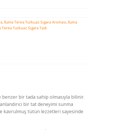
ra
,
Iluma Terea Turkuaz Sigara Aroması
,
Iluma
a Terea Turkuaz Sigara Tadı
 benzer bir tada sahip olmasıyla bilinir.
canlandırıcı bir tat deneyimi sunma
e ve kavrulmuş tütün lezzetleri sayesinde