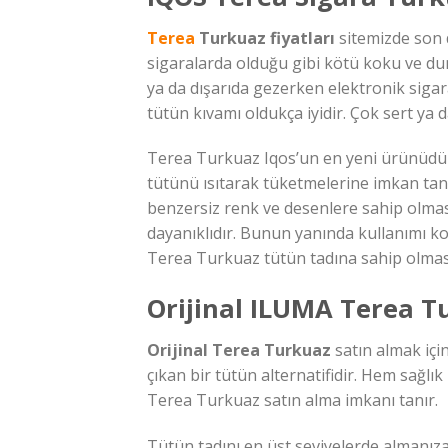
Terea
Turkuaz fiyatları
sitemizde son d
sigaralarda olduğu gibi kötü koku ve du
ya da dışarıda gezerken elektronik sigaral
tütün kıvamı oldukça iyidir. Çok sert ya 
Terea Turkuaz Iqos’un en yeni ürünüdür. S
tütünü ısıtarak tüketmelerine imkan tan
benzersiz renk ve desenlere sahip olması
dayanıklıdır. Bunun yanında kullanımı kolay
Terea Turkuaz tütün tadına sahip olmasın
Orijinal ILUMA Terea T
Orijinal Terea Turkuaz
satın almak içi
çıkan bir tütün alternatifidir. Hem sağlı
Terea Turkuaz satın alma imkanı tanır.
Tütün tadını en üst seviyelerde almanıza 