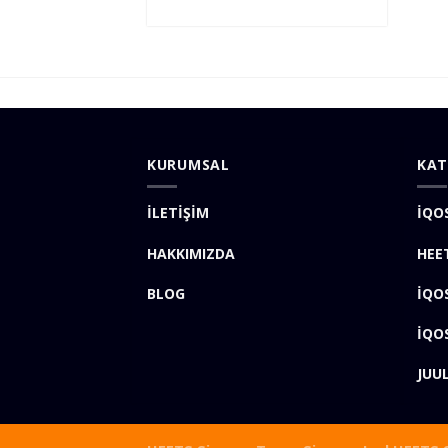
KURUMSAL
KAT
İLETİŞİM
İQO
HAKKIMIZDA
HEE
BLOG
İQO
İQO
JUU