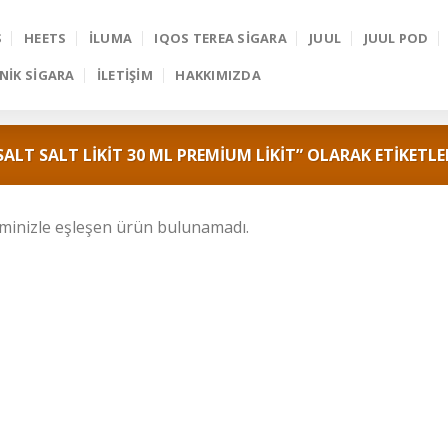
S
HEETS
İLUMA
IQOS TEREA SIGARA
JUUL
JUUL POD
NIK SIGARA
İLETİŞİM
HAKKIMIZDA
ALT SALT LIKIT 30 ML PREMIUM LIKIT” OLARAK ETIKETLE
iminizle eşleşen ürün bulunamadı.