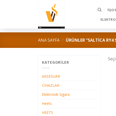
Skip
to
İQO
content
ELEKTRO
ANA SAYFA
/
ÜRÜNLER “SALTICA RY4 S
Seç
KATEGORILER
AKSESUAR
CİHAZLAR
Elektronik Sigara
Heets
HEETS