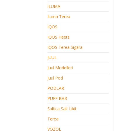
İLUMA
Iluma Terea
İQOS
IQOS Heets
IQOS Terea Sigara
JUUL
Juul Modelleri
Juul Pod
PODLAR
PUFF BAR
Saltica Salt Likit
Terea
VOZOL