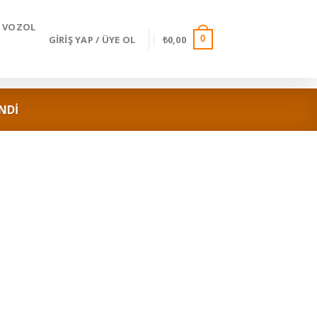
VOZOL
GIRIŞ YAP / ÜYE OL
₺
0,00
0
NDI