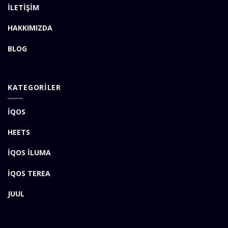
İLETİŞİM
HAKKIMIZDA
BLOG
KATEGORİLER
İQOS
HEETS
İQOS İLUMA
İQOS TEREA
JUUL