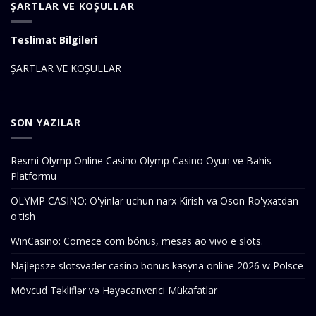
ŞARTLAR VE KOŞULLAR
Teslimat Bilgileri
ŞARTLAR VE KOŞULLAR
SON YAZILAR
Resmi Olymp Online Casino Olymp Casino Oyun ve Bahis
Platformu
OLYMP CASINO: O'yinlar uchun narx Kirish va Oson Ro'yxatdan
o'tish
WinCasino: Comece com bónus, mesas ao vivo e slots.
Najlepsze slotsvader casino bonus kasyna online 2026 w Polsce
Mövcud Təkliflər və Həyəcanverici Mükafatlar