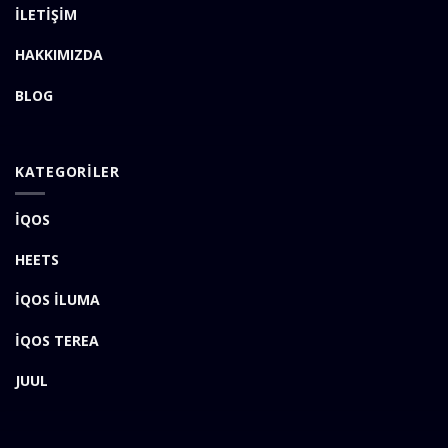
İLETİŞİM
HAKKIMIZDA
BLOG
KATEGORİLER
İQOS
HEETS
İQOS İLUMA
İQOS TEREA
JUUL