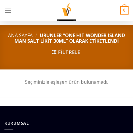
Skip
to
0
content
ANA SAYFA
/
ÜRÜNLER “ONE HIT WONDER İSLAND
MAN SALT LIKIT 30ML” OLARAK ETIKETLENDI
FILTRELE
Seçiminizle eşleşen ürün bulunamadı.
KURUMSAL