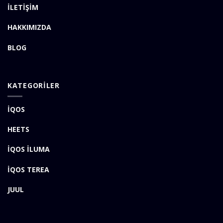
İLETİŞİM
HAKKIMIZDA
BLOG
KATEGORİLER
İQOS
HEETS
İQOS İLUMA
İQOS TEREA
JUUL