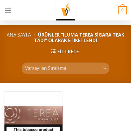
Skip
to
0
content
ANA SAYFA
/
ÜRÜNLER “ILUMA TEREA SIGARA TEAK
TADI” OLARAK ETIKETLENDI
FILTRELE