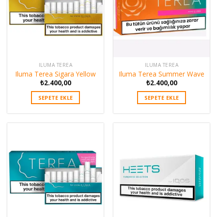
ILUMA TEREA
ILUMA TEREA
Iluma Terea Sigara Yellow
Iluma Terea Summer Wave
₺
2.400,00
₺
2.400,00
SEPETE EKLE
SEPETE EKLE