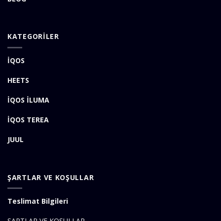
KATEGORİLER
İQOS
HEETS
İQOS İLUMA
İQOS TEREA
JUUL
ŞARTLAR VE KOŞULLAR
Teslimat Bilgileri
ŞARTLAR VE KOŞULLAR