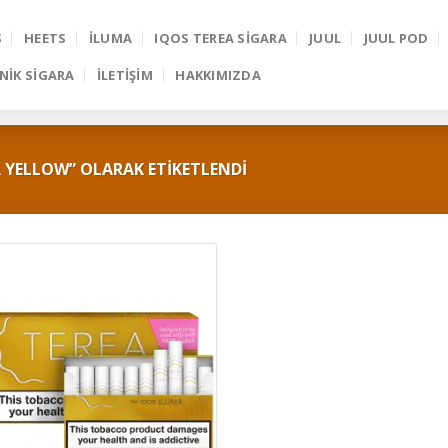
S
HEETS
İLUMA
IQOS TEREA SIGARA
JUUL
JUUL POD
NIK SIGARA
İLETİŞİM
HAKKIMIZDA
 YELLOW” OLARAK ETIKETLENDI