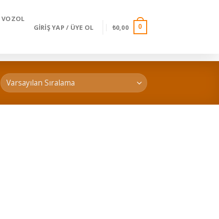
VOZOL
GIRIŞ YAP / ÜYE OL
₺
0,00
0