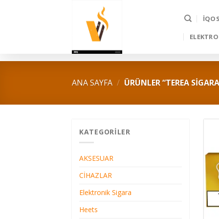
Skip
to
İQO
content
ELEKTRO
ANA SAYFA
/
ÜRÜNLER “TEREA SIGARA
KATEGORILER
AKSESUAR
CİHAZLAR
Elektronik Sigara
Heets