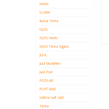
Heets
İLUMA
Iluma Terea
İQOS
IQOS Heets
IQOS Terea Sigara
JUUL
Juul Modelleri
Juul Pod
PODLAR
PUFF BAR
Saltica Salt Likit
Terea