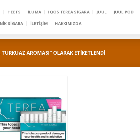
S
HEETS
İLUMA
IQOS TEREA SIGARA
JUUL
JUUL POD
NIK SIGARA
İLETİŞİM
HAKKIMIZDA
 TURKUAZ AROMASI” OLARAK ETIKETLENDI