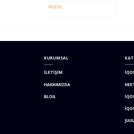
VOZOL
KURUMSAL
KAT
İLETİŞİM
İQO
HAKKIMIZDA
HEE
BLOG
İQO
İQO
JUU