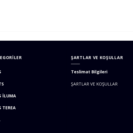
EGORİLER
ŞARTLAR VE KOŞULLAR
S
Teslimat Bilgileri
TS
ŞARTLAR VE KOŞULLAR
S İLUMA
S TEREA
L