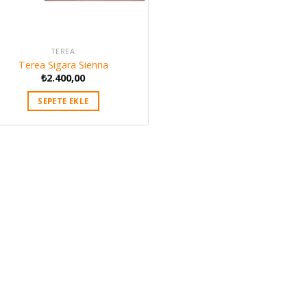
TEREA
Terea Sigara Sienna
₺
2.400,00
SEPETE EKLE