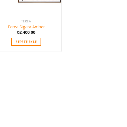
TEREA
Terea Sigara Amber
₺
2.400,00
SEPETE EKLE