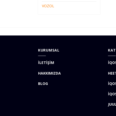
VOZOL
KURUMSAL
KAT
İLETİŞİM
İQO
HAKKIMIZDA
HEE
BLOG
İQO
İQO
JUU