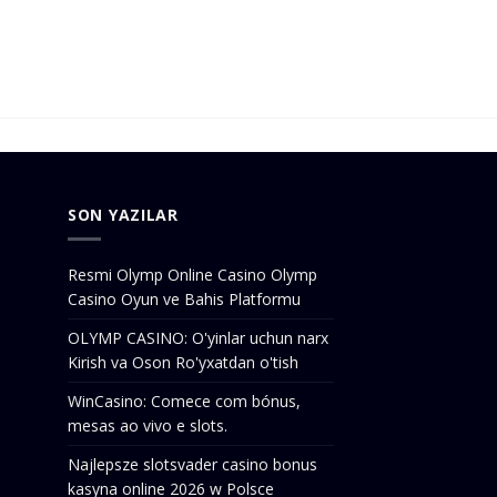
SON YAZILAR
Resmi Olymp Online Casino Olymp
Casino Oyun ve Bahis Platformu
OLYMP CASINO: O'yinlar uchun narx
Kirish va Oson Ro'yxatdan o'tish
WinCasino: Comece com bónus,
mesas ao vivo e slots.
Najlepsze slotsvader casino bonus
kasyna online 2026 w Polsce