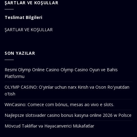
ŞARTLAR VE KOŞULLAR
Teslimat Bilgileri
ŞARTLAR VE KOŞULLAR
SON YAZILAR
Resmi Olymp Online Casino Olymp Casino Oyun ve Bahis
Platformu
OLYMP CASINO: O'yinlar uchun narx Kirish va Oson Ro'yxatdan
o'tish
WinCasino: Comece com bónus, mesas ao vivo e slots.
Najlepsze slotsvader casino bonus kasyna online 2026 w Polsce
Mövcud Təkliflər və Həyəcanverici Mükafatlar