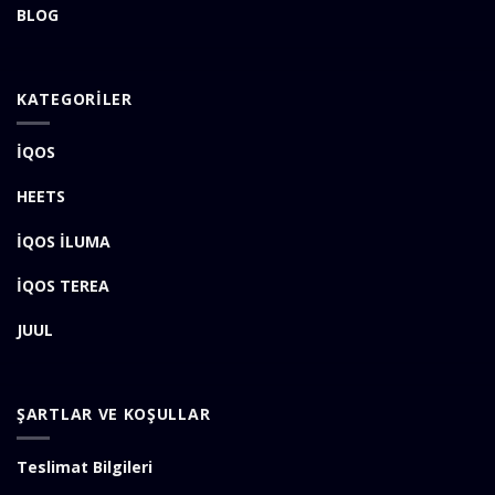
BLOG
KATEGORİLER
İQOS
HEETS
İQOS İLUMA
İQOS TEREA
JUUL
ŞARTLAR VE KOŞULLAR
Teslimat Bilgileri