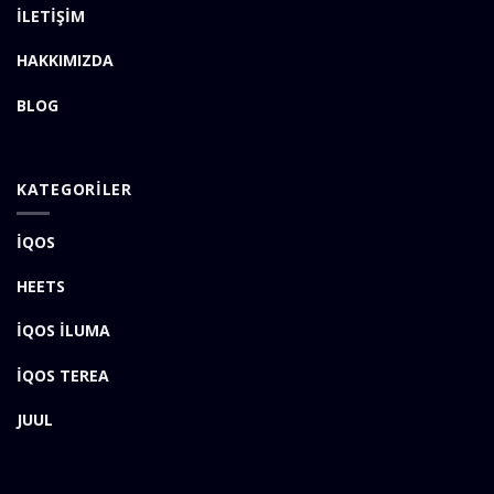
İLETİŞİM
HAKKIMIZDA
BLOG
KATEGORİLER
İQOS
HEETS
İQOS İLUMA
İQOS TEREA
JUUL