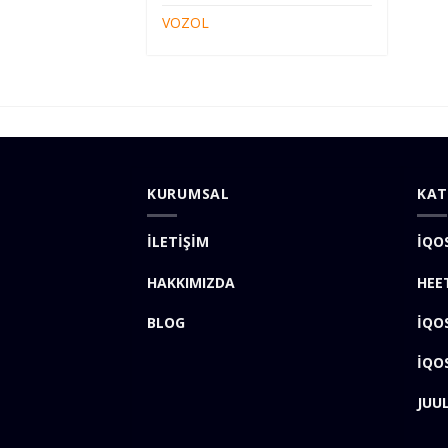
VOZOL
KURUMSAL
KAT
İLETİŞİM
İQO
HAKKIMIZDA
HEE
BLOG
İQO
İQO
JUU