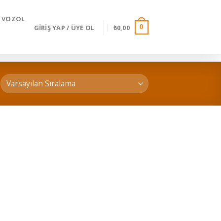
VOZOL
GIRIŞ YAP / ÜYE OL
₺
0,00
0