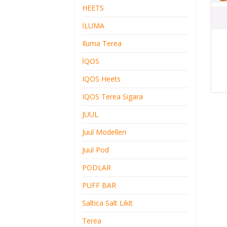
HEETS
İLUMA
Iluma Terea
İQOS
IQOS Heets
IQOS Terea Sigara
JUUL
Juul Modelleri
Juul Pod
PODLAR
PUFF BAR
Saltica Salt Likit
Terea