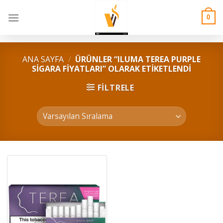
Skip
to
0
content
ANA SAYFA
/
ÜRÜNLER “ILUMA TEREA PURPLE
SIGARA FIYATLARI” OLARAK ETIKETLENDI
FILTRELE