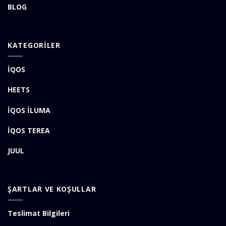
BLOG
KATEGORİLER
İQOS
HEETS
İQOS İLUMA
İQOS TEREA
JUUL
ŞARTLAR VE KOŞULLAR
Teslimat Bilgileri