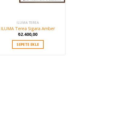
ILUMA TEREA
ILUMA Terea Sigara Amber
₺
2.400,00
SEPETE EKLE