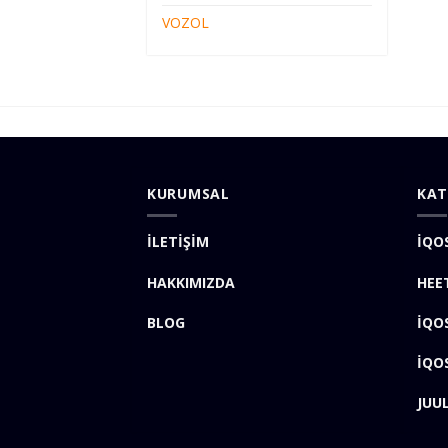
VOZOL
KURUMSAL
KAT
İLETİŞİM
İQO
HAKKIMIZDA
HEE
BLOG
İQO
İQO
JUU