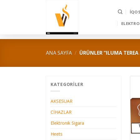
Skip
to
İQO
content
ELEKTRO
ANA SAYFA
/
ÜRÜNLER “ILUMA TEREA 
KATEGORILER
AKSESUAR
CİHAZLAR
Elektronik Sigara
Heets