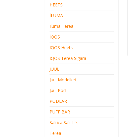
HEETS
İLUMA
Iluma Terea
İQOS
IQOS Heets
IQOS Terea Sigara
JUUL
Juul Modelleri
Juul Pod
PODLAR
PUFF BAR
Saltica Salt Likit
Terea