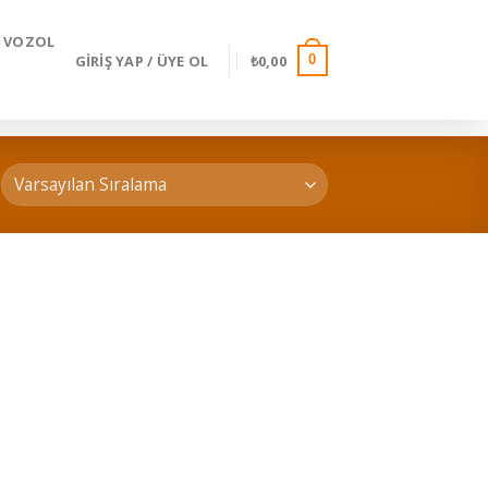
VOZOL
GIRIŞ YAP / ÜYE OL
₺
0,00
0