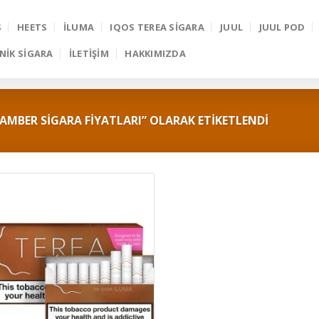
S
HEETS
İLUMA
IQOS TEREA SIGARA
JUUL
JUUL POD
NIK SIGARA
İLETİŞİM
HAKKIMIZDA
AMBER SIGARA FIYATLARI” OLARAK ETIKETLENDI