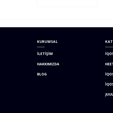
KURUMSAL
KAT
İLETİŞİM
İQO
HAKKIMIZDA
HEE
BLOG
İQO
İQO
JUU