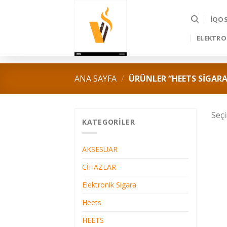
Skip
to
İQO
content
ELEKTRO
ANA SAYFA
/
ÜRÜNLER “HEETS SIGARA 
Seç
KATEGORILER
AKSESUAR
CİHAZLAR
Elektronik Sigara
Heets
HEETS