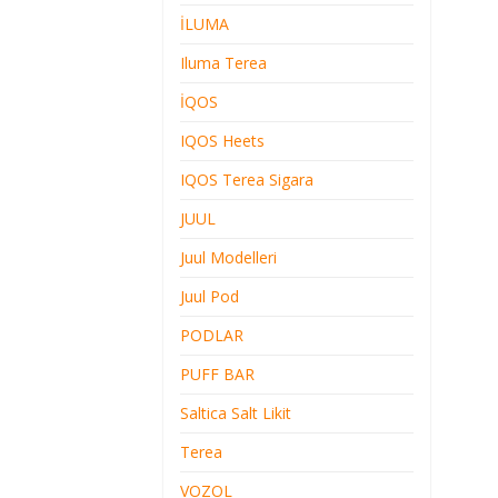
İLUMA
Iluma Terea
İQOS
IQOS Heets
IQOS Terea Sigara
JUUL
Juul Modelleri
Juul Pod
PODLAR
PUFF BAR
Saltica Salt Likit
Terea
VOZOL