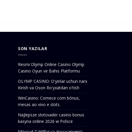
SON YAZILAR
Resmi Olymp Online Casino Olymp
Casino Oyun ve Bahis Platformu
OLYMP CASINO: O'yinlar uchun narx
Kirish va Oson Ro'yxatdan o'tish
WinCasino: Comece com bónus,
mesas ao vivo e slots.
Najlepsze slotsvader casino bonus
kasyna online 2026 w Polsce
Mövcud Təkliflər və Həyəcanverici